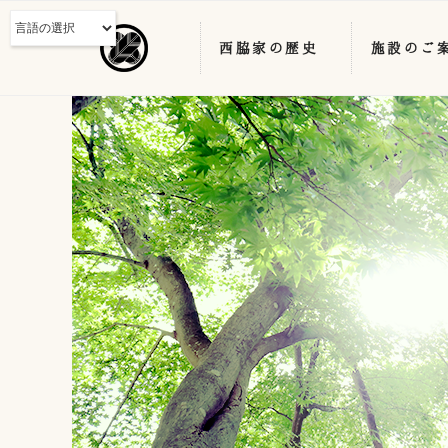
西脇家の歴史
施設のご
コ
ン
テ
ン
ツ
へ
ス
キ
ッ
プ