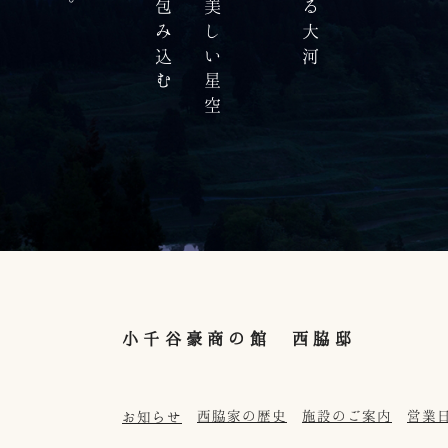
小千谷豪商の館 西脇邸
西脇家の歴史
施設のご案内
営業
お知らせ