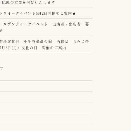
年 西脇邸の営業を開始いたします
ンウイークイベント5月2日開催のご案内★
ールデンウィークイベント 出演者・出店者 募
せ！
有形文化財 小千谷豪商の館 西脇邸 もみじ祭
年11月3日(月）文化の日 開催のご案内
ブ