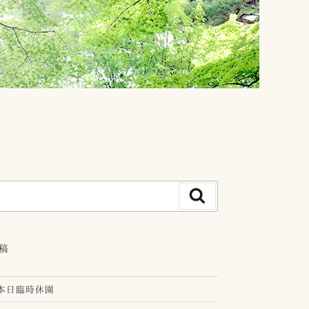
検
索
稿
26 本日臨時休園