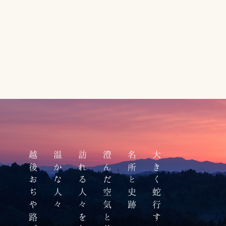
越後おぢや路。
温かな人々
訪れる人々を包み込む
澄んだ空気と美しい星空
名所と史跡
大きく蛇行する大河