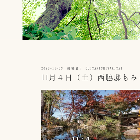
投
2023-11-03
投稿者:
OJIYANISHIWAKITEI
稿
11月４日（土）西脇邸も
日: