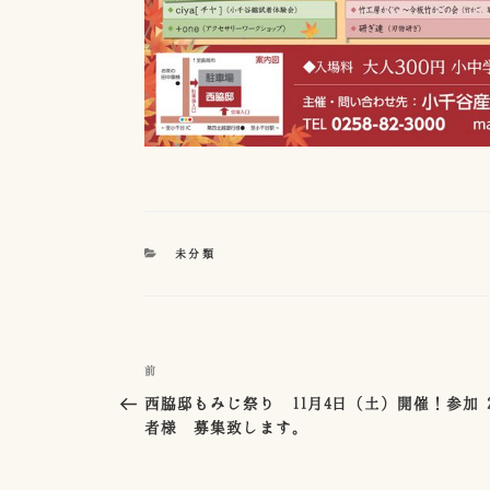
カ
未分類
テ
ゴ
リ
ー
投
前
過
稿
去
西脇邸もみじ祭り 11月4日（土）開催！参加
の
者様 募集致します。
ナ
投
ビ
稿