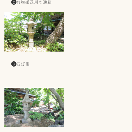
荷物搬送用の通路
2
石灯籠
3