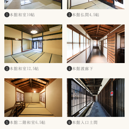
本館和室10帖
本館仏間4.5帖
1
2
本館和室12.5帖
本館渡廊下
3
4
本館二階和室6.5帖
本館入口土間
5
6