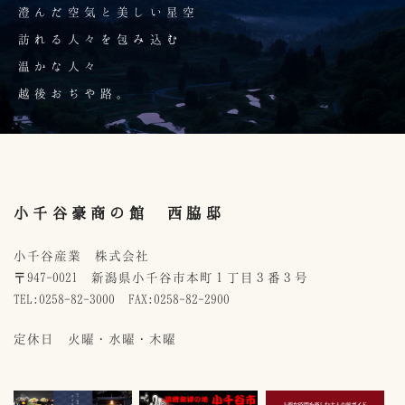
澄んだ空気と美しい星空
訪れる人々を包み込む
温かな人々
越後おぢや路。
小千谷豪商の館 西脇邸
小千谷産業 株式会社
〒947-0021 新潟県小千谷市本町１丁目３番３号
TEL:0258-82-3000 FAX:0258-82-2900
定休日 火曜・水曜・木曜