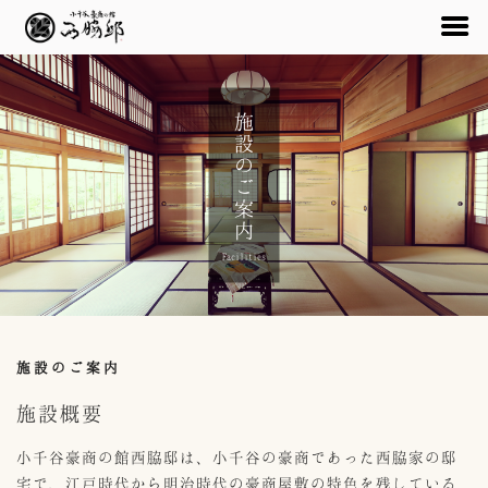
コ
ン
施設のご案内
テ
ン
ツ
へ
ス
キ
Facilities
ッ
プ
施設のご案内
施設概要
小千谷豪商の館西脇邸は、小千谷の豪商であった西脇家の邸
宅で、江戸時代から明治時代の豪商屋敷の特色を残している