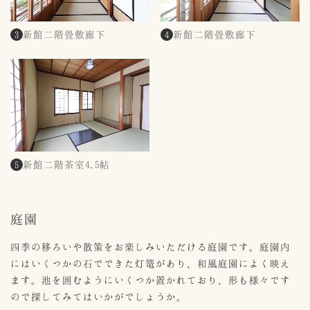
新館二階畳敷廊下
新館二階畳敷廊下
3
4
新館二階茶室4.5帖
5
庭園
四季の移ろいや散策をお楽しみいただける庭園です。庭園内
にはいくつかの石でできた灯篭があり、和風庭園によく映え
ます。池を囲むようにいくつか置かれており、形も様々です
ので探してみてはいかがでしょうか。