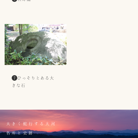
ひっそりとある大
7
きな石
大きく蛇行する大河
名所と史跡