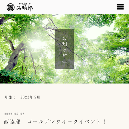
コ
ン
テ
お知らせ
ン
ツ
へ
ス
News
キ
ッ
プ
月別: 2022年5月
投
2022-05-02
稿
西脇邸 ゴールデンウィークイベント！
日: