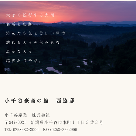
大きく蛇行する大河
名所と史跡
澄んだ空気と美しい星空
訪れる人々を包み込む
温かな人々
越後おぢや路。
小千谷豪商の館 西脇邸
小千谷産業 株式会社
〒947-0021 新潟県小千谷市本町１丁目３番３号
TEL:0258-82-3000 FAX:0258-82-2900