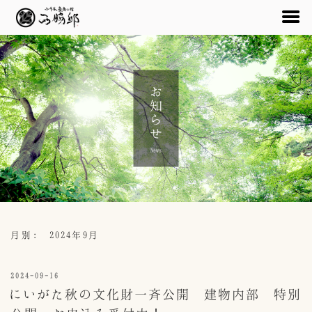
コ
ン
テ
お知らせ
ン
ツ
へ
ス
News
キ
ッ
プ
月別: 2024年9月
投
2024-09-16
稿
にいがた秋の文化財一斉公開 建物内部 特別
日: