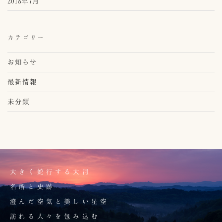
2018年7月
カテゴリー
お知らせ
最新情報
未分類
大きく蛇行する大河
名所と史跡
澄んだ空気と美しい星空
訪れる人々を包み込む