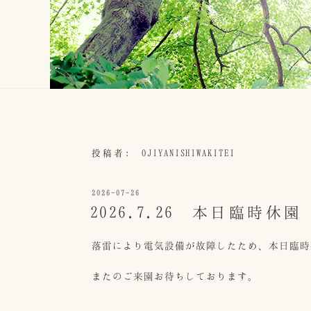
投稿者:
OJIYANISHIWAKITEI
投
2026-07-26
稿
2026.7.26 本日臨時休園
日:
落雷により電気設備が故障したため、本日臨時
またのご来園お待ちしております。