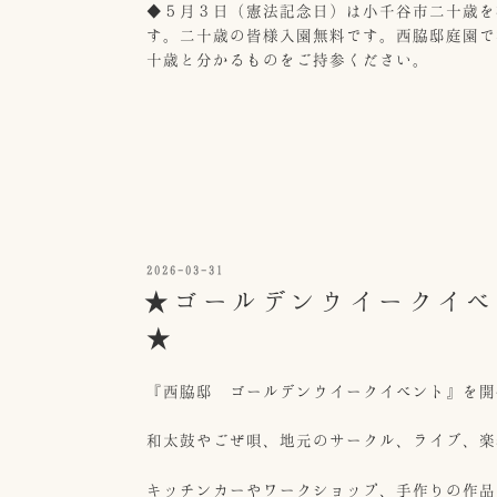
◆５月３日（憲法記念日）は小千谷市二十歳を
す。二十歳の皆様入園無料です。西脇邸庭園で
十歳と分かるものをご持参ください。
投
2026-03-31
稿
★ゴールデンウイークイベ
日:
★
『西脇邸 ゴールデンウイークイベント』を開
和太鼓やごぜ唄、地元のサークル、ライブ、楽
キッチンカーやワークショップ、手作りの作品