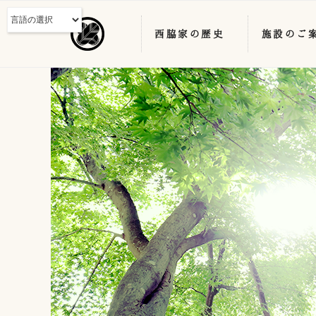
西脇家の歴史
施設のご
コ
ン
テ
ン
ツ
へ
ス
キ
ッ
プ