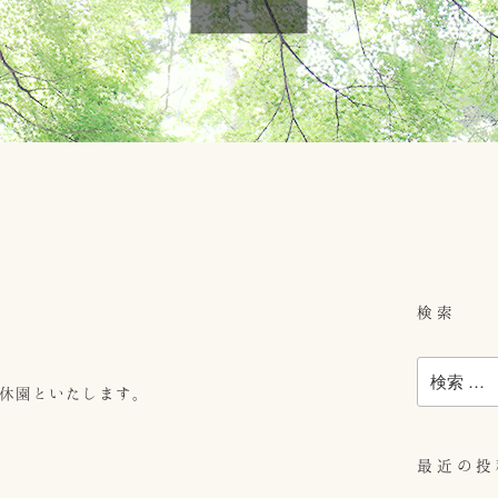
検索
検
休園といたします。
索:
最近の投