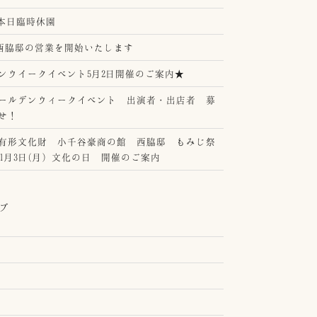
26 本日臨時休園
年 西脇邸の営業を開始いたします
ンウイークイベント5月2日開催のご案内★
ールデンウィークイベント 出演者・出店者 募
せ！
有形文化財 小千谷豪商の館 西脇邸 もみじ祭
年11月3日(月）文化の日 開催のご案内
ブ