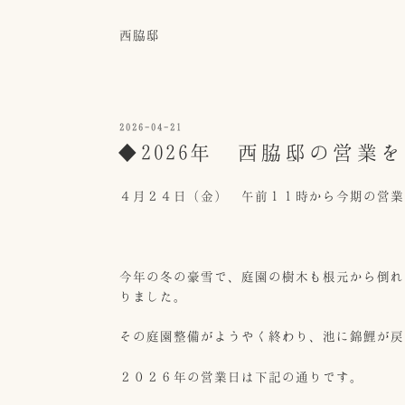
西脇邸
投
2026-04-21
稿
◆2026年 西脇邸の営業
日:
４月２４日（金） 午前１１時から今期の営業
今年の冬の豪雪で、庭園の樹木も根元から倒れ
りました。
その庭園整備がようやく終わり、池に錦鯉が戻
２０２６年の営業日は下記の通りです。