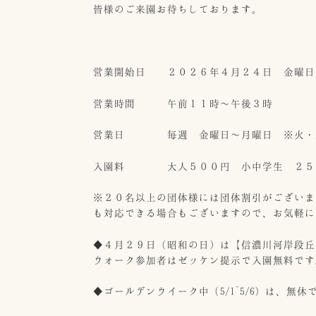
皆様のご来園お待ちしております。
営業開始日 ２０２６年４月２４日 金曜日
営業時間 午前１１時～午後３時
営業日 毎週 金曜日～月曜日 ※火・
入園料 大人５００円 小中学生 ２５０円
※２０名以上の団体様には団体割引がございま
も対応できる場合もございますので、お気軽に
◆４月２９日（昭和の日）は【信濃川河岸段丘
ウォーク参加者はゼッケン提示で入園無料です
◆ゴールデンウイーク中（5/1~5/6）は、無