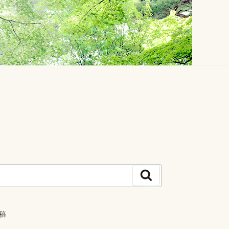
検
索
稿