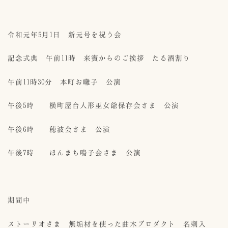
令和元年5月1日 新元号を祝う会
記念式典 午前11時 来賓からのご挨拶 たる酒割り
午前11時30分 本町お囃子 公演
午後5時 横町屋台人形巫女爺保存会さま 公演
午後6時 穂波会さま 公演
午後7時 ほんまち鳴子会さま 公演
期間中
ストーリオさま 無垢材を使った曲木プロダクト 名刺入