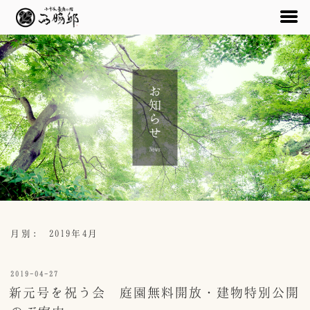
コ
ン
テ
お知らせ
ン
ツ
へ
ス
News
キ
ッ
プ
月別: 2019年4月
投
2019-04-27
稿
新元号を祝う会 庭園無料開放・建物特別公開
日: