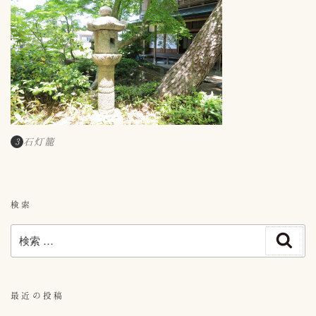
石灯籠
3
検索
検
検
索
索:
最近の投稿