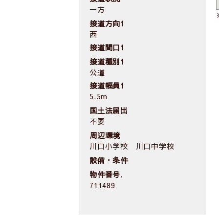
一方
接道方向1
西
接道間口1
接道種別1
公道
接道幅員1
5.5m
国土法届出
不要
周辺環境
川口小学校 川口中学校
設備・条件
物件番号.
711489