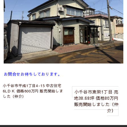
お問合せお待ちしております。
投
小千谷市平成1丁目4-15 中古住宅
6LＤＫ 価格800万円 販売開始しま
小千谷市東栄1丁目 売
稿
した（仲介）
地38.68坪 価格80万円
ナ
販売開始しました（仲
介）
ビ
ゲ