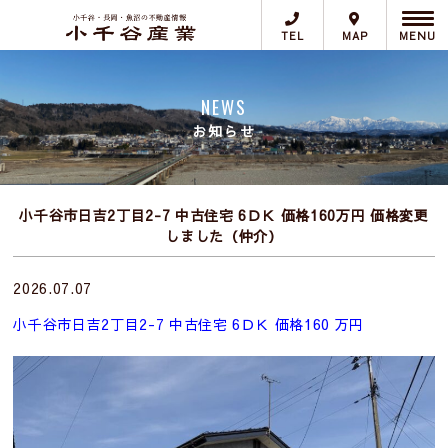
Skip
to
TEL
MAP
MENU
content
NEWS
お知らせ
小千谷市日吉2丁目2-7 中古住宅 6ＤＫ 価格160万円 価格変更
しました（仲介）
2026.07.07
小千谷市日吉2丁目2-7 中古住宅 6ＤＫ 価格160 万円