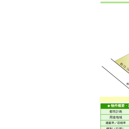
◆
物件概要・
都市計画
用途地域
建蔽率／容積率
権利／引渡し