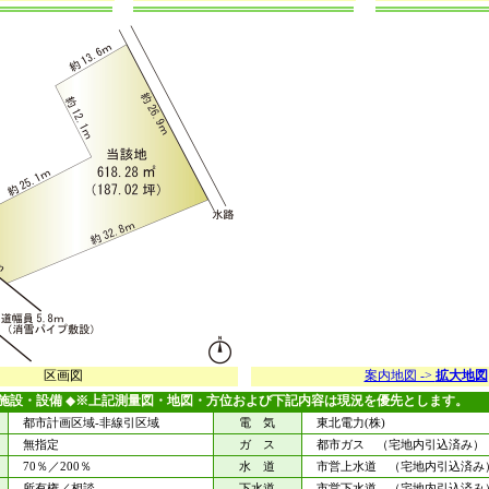
区画図
案内地図 ->
拡大地図
施設・設備
◆
※上記測量図・地図・方位および下記内容は現況を優先とします。
都市計画区域-非線引区域
電 気
東北電力(株)
無指定
ガ ス
都市ガス （宅地内引込済み）
70％／200％
水 道
市営上水道 （宅地内引込済み
所有権／相談
下水道
市営下水道 （宅地内引込済み