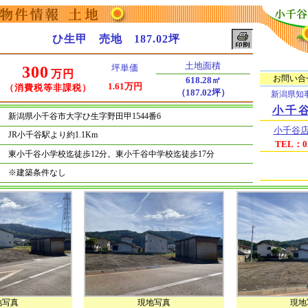
ひ生甲 売地 187.02坪
土地面積
坪単価
300
万円
お問い合せ
618.28㎡
1.61万円
（消費税等非課税）
（187.02坪）
新潟県知事
小千谷
新潟県小千谷市大字ひ生字野田甲1544番6
小千谷
JR小千谷駅より約1.1Km
TEL：02
東小千谷小学校迄徒歩12分。東小千谷中学校迄徒歩17分
※建築条件なし
地写真
現地写真
現地